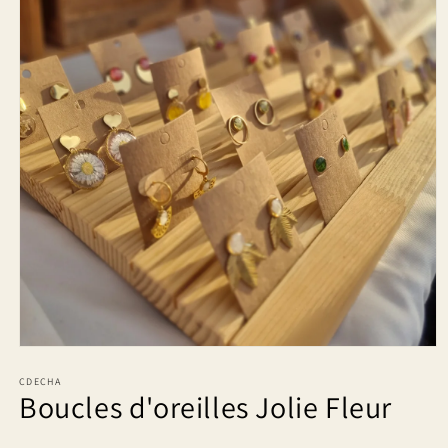
Ouvrir
le
média
CDECHA
Boucles d'oreilles Jolie Fleur
1
dans
une
fenêtre