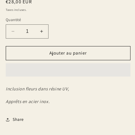
Prix
€28,00 EUR
modale
habituel
Taxes incluses.
Quantité
Réduire
Augmenter
la
la
quantité
quantité
de
de
Ajouter au panier
Boucles
Boucles
d&#39;oreilles
d&#39;oreilles
Jolie
Jolie
Fleur
Fleur
Inclusion fleurs dans résine UV,
Apprêts en acier inox.
Share