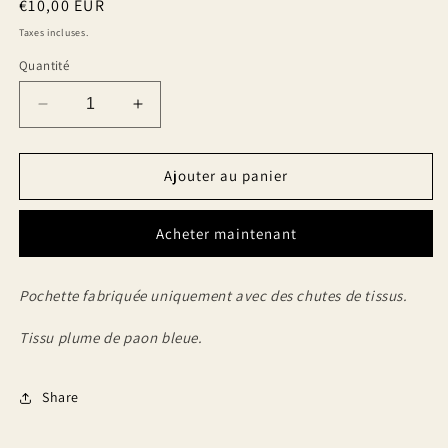
Prix
€10,00 EUR
modale
habituel
Taxes incluses.
Quantité
Réduire
Augmenter
la
la
quantité
quantité
de
de
Ajouter au panier
Pochette
Pochette
plume
plume
Acheter maintenant
de
de
paon
paon
bleue
bleue
Pochette fabriquée uniquement avec des chutes de tissus.
Tissu plume de paon bleue.
Share