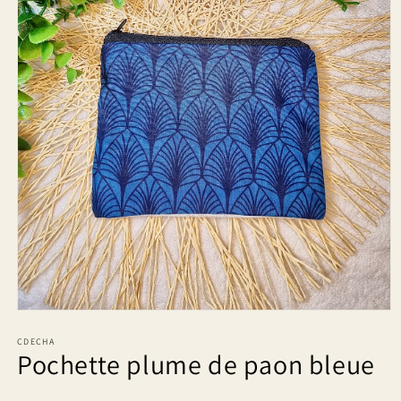
Ouvrir
le
média
CDECHA
Pochette plume de paon bleue
1
dans
une
fenêtre